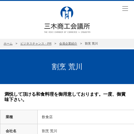
toggl
navig
ホーム
>
ビジネスチャンス・PR
>
会員企業紹介
>
割烹 荒川
割烹 荒川
満悦して頂ける和食料理を御用意しております。一度、御賞
味下さい。
業種
飲食店
会社名
割烹 荒川