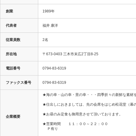
創業
1989年
代表者
福井 康洋
従業員数
2名
所在地
〒673-0403 三木市末広2丁目8-25
電話番号
0794-83-6319
ファックス番号
0794-83-6319
★海の幸・山の幸・里の幸・・・四季折々の新鮮な素材
★仕出しにおきましては、先の会席をはじめ松花堂（幕
★お昼のみ定食も御用意させて頂いております。
企業概要
★営業時間 １１：００～２２：００
Ｐ有り