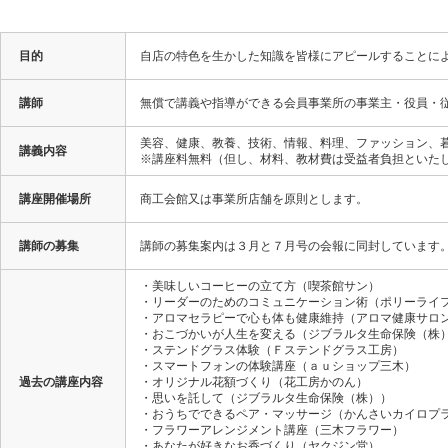
目的
自店の特色を生かした知識を皆様にアピールすることに
講師
無償で講義や指導ができる会員事業所の事業主・役員・
美容、健康、教養、技術、情報、料理、ファッション、
講義内容
※講座料無料（但し、材料、教材費は受益者負担といた
講座開催場所
商工会館又は事業所店舗を原則とします。
講師の募集
講師の募集案内は３月と７月号の会報に同封しています
・美味しいコーヒーの立て方（喫茶館サン）
・リーダーのためのコミュニケーション術（ポリーライ
・アロマセラピーで心も体も健康維持（アロマ健康サロ
・おこづかいが人生を変える（ジブラルタ生命保険（株
・ステンドグラス体験（Ｆステンドグラス工房）
・スマートフォンの体験講座（ａｕショップ三木）
過去の講座内容
・オリジナル花額づくり（花工房かのん）
・思いを託して（ジブラルタ生命保険（株））
・おうちでできるペア・マッサージ（かんさいカイロプ
・フラワーアレンジメント講座（三木フラワー）
・あなたが好きなお香づくり（ヤクジン堂）