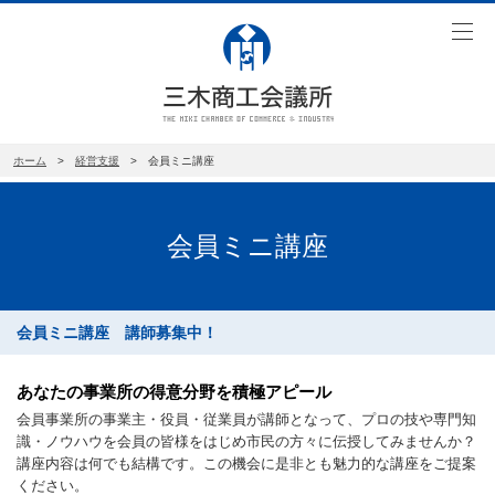
toggl
navig
ホーム
>
経営支援
> 会員ミニ講座
会員ミニ講座
会員ミニ講座 講師募集中！
あなたの事業所の得意分野を積極アピール
会員事業所の事業主・役員・従業員が講師となって、プロの技や専門知
識・ノウハウを会員の皆様をはじめ市民の方々に伝授してみませんか？
講座内容は何でも結構です。この機会に是非とも魅力的な講座をご提案
ください。