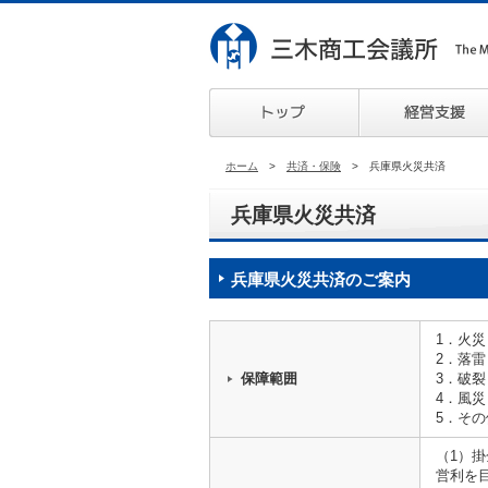
ホーム
>
共済・保険
> 兵庫県火災共済
兵庫県火災共済
兵庫県火災共済のご案内
1．火災
2．落雷
保障範囲
3．破裂
4．風災
5．そ
（1）
営利を