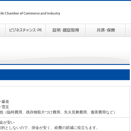
･爆発
･雪災
の他（臨時費用、残存物取片づけ費用、失火見舞費用、傷害費用など）
掛金が安い
目的としないので、掛金が安く、経費の節減に役立ちます。