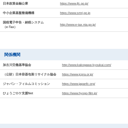
日本政策金融公庫
https://www.jfc.go.jp/
中小企業基盤整備機構
https://www.smrj.go.jp
国税電子申告・納税システム
http://www.e-tax.nta.go.jp/
（e-Tax）
関係機関
加古川労働基準協会
http://www.kakogawa-kyoukai.com/
（公財）日本容器包装リサイクル協会
https://www.jcpra.or.jp/
ジャパン・フィルムコミッション
https://www.japanfc.org/
ひょうごロケ支援Net
https://www.hyogo-film.jp/