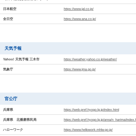
日本航空
https://www.jal.co.jp/
全日空
https://www.ana.co.jp/
天気予報
Yahoo! 天気予報
三木市
https://weather.yahoo.co.jp/weather/
気象庁
https://www.jma.go.jp/
官公庁
兵庫県
https://web.pref.hyogo.lg.jp/index.html
兵庫県 北播磨県民局
https://web.pref.hyogo.lg.jp/area/n_harima/index.
ハローワーク
https://www.hellowork.mhlw.go.jp/