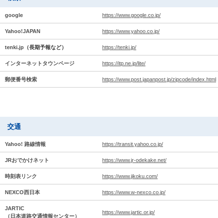
google
https://www.google.co.jp/
Yahoo!JAPAN
https://www.yahoo.co.jp/
tenki.jp
（長期予報など）
https://tenki.jp/
インターネットタウンページ
https://itp.ne.jp/lite/
郵便番号検索
https://www.post.japanpost.jp/zipcode/index.html
交通
Yahoo! 路線情報
https://transit.yahoo.co.jp/
JRおでかけネット
https://www.jr-odekake.net/
時刻表リンク
https://www.jikoku.com/
NEXCO西日本
https://www.w-nexco.co.jp/
JARTIC
https://www.jartic.or.jp/
（日本道路交通情報センター）