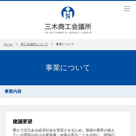
toggl
navig
ホーム
>
商工会議所について
> 事業について
事業について
事業内容
建議要望
豊かで活力ある経済社会を実現させるため、地域や業界の抱え
ている問題や中小企業振興・改善を図ることを目的に、関係行