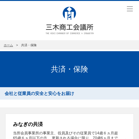
toggl
navig
ホーム
> 共済・保険
共済・保険
会社と従業員の安全と安心をお届け
みなぎの共済
当所会員事業所の事業主、役員及びその従業員で14歳６ヵ月超
65歳６ヵ月以下の方。 更新される場合に限り、70歳6ヵ月まで