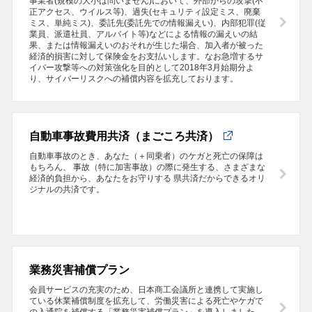
事業者(規模の大小は問いません)において、外部からの攻撃(不
正アクセス、ウイルス等)、過失(セキュリティ設定ミス、廃棄
ミス、単純ミス)、委託先(委託先での情報漏えい)、内部犯罪(従
業員、派遣社員、アルバイト等)などによる情報の漏えいの結
果、または情報漏えいのおそれが生じた場合、加入者が被った
経済的損害に対して保険金をお支払いします。なお急増するサ
イバー攻撃等への対策強化を目的として2018年3月始期分よ
り、サイバーリスクへの補償内容を拡充しております。
自動車事故費用共済（まごころ共済）
自動車事故のとき、あなた（＋同乗者）のケガと死亡の保障は
もちろん、 事故（特に加害事故）の際に発生する、さまざまな
経済的負担から、あなたをお守りする 県共済だからできるオリ
ジナルの共済です。
業務災害補償プラン
会員サービスの充実のため、日本商工会議所と連携して実施し
ている休業補償制度を拡充して、労働災害による死亡やケガで