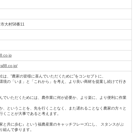
三木市大村58番11
.co.jp
ra88.co.jp/
社は、“農家の皆様に喜んでいただくために”をコンセプトに、
環境の「いま」と「これから」を考え、より良い商材を提案し続けて行き
んでいただくためには、農作業に何が必要か、より楽に、より便利に作業
か、ということを、先を行くことなく、また遅れることなく農家の方々と
行くことが大事であると考えます。
家と共に歩む』という福農産業のキャッチフレーズにし、 スタンスがぶ
り組んで参ります。