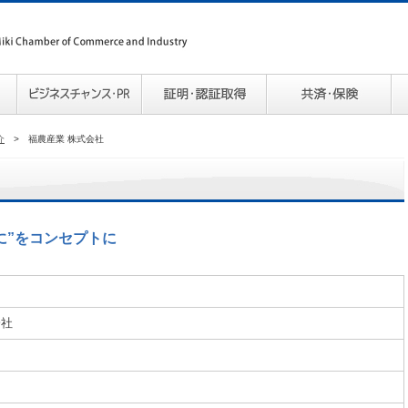
介
>
福農産業 株式会社
に”をコンセプトに
会社