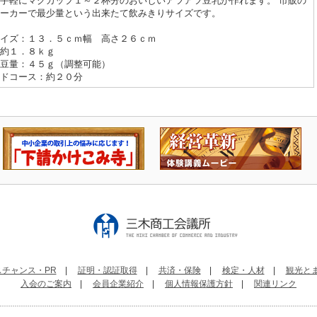
手軽にマグカップ１～２杯分のおいしいアツアツ豆乳が作れます。 市販の
ーカーで最少量という出来たて飲みきりサイズです。
イズ：１３．５ｃｍ幅 高さ２６ｃｍ
約１．８ｋｇ
豆量：４５ｇ（調整可能）
ドコース：約２０分
チャンス・PR
|
証明・認証取得
|
共済・保険
|
検定・人材
|
観光と
入会のご案内
|
会員企業紹介
|
個人情報保護方針
|
関連リンク