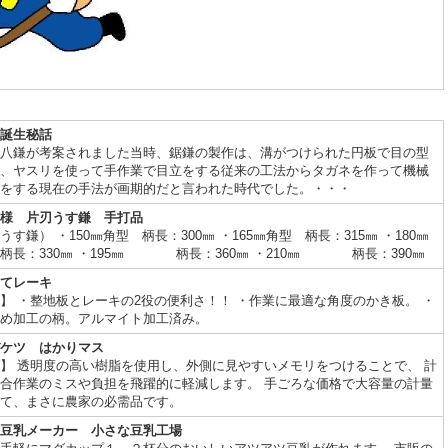
誕生秘話
八鎌が考案されました当時、鋸鎌の製作は、溝がつけられた円板で目の型
、ヤスリを使って手作業で目立をする従来の工法からタガネを作って機械
をする現在の手法が画期的だと言われた時代でした。・・・
様 片刃うす鎌 手打品
うす鎌） ・150㎜角型 柄長：300㎜ ・165㎜角型 柄長：315㎜ ・180㎜
柄長：330㎜ ・195㎜ 柄長：360㎜ ・210㎜ 柄長：390㎜
てレーキ
】 ・整地板とレーキの2役の便利さ！！ ・作業に最適な角度のかき板。 ・
め加工の柄。アルマイト加工済み。
ケツ はかりマス
】 透明度の高い樹脂を使用し、外側に見やすいメモリをつけることで、 計
合作業のミスや負担を飛躍的に軽減します。 手ごろな価格で大容量の計量
て、まさに農家の必需品です。
豆乳メーカー 小さな豆乳工場