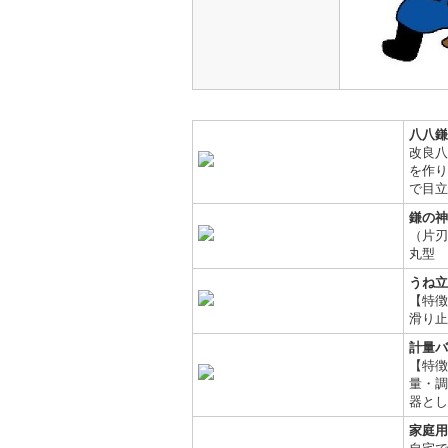
八八鎌
改良八
を作り
で目立
鎌の神
（片刃
丸型 
うね立
【特徴
滑り止
計量バ
【特徴
量・調
器とし
家庭用