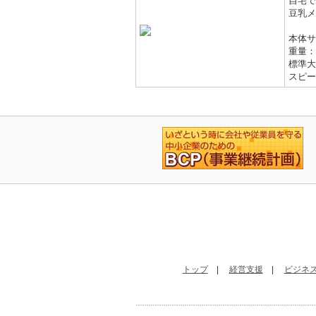
自宅で
豆乳メ
本体サ
重量：
標準大
スピー
トップ
|
経営支援
|
ビジネス