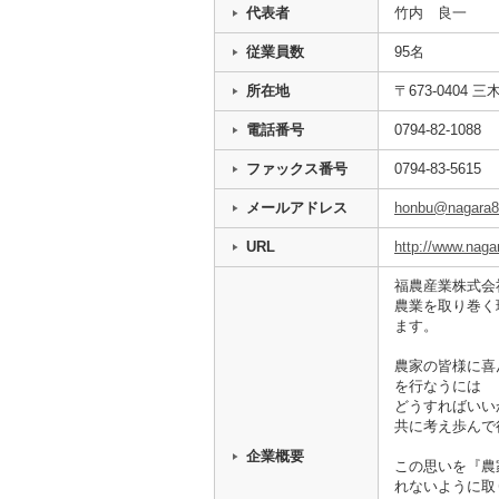
代表者
竹内 良一
従業員数
95名
所在地
〒673-0404 
電話番号
0794-82-1088
ファックス番号
0794-83-5615
メールアドレス
honbu@nagara88
URL
http://www.naga
福農産業株式会
農業を取り巻く
ます。
農家の皆様に喜
を行なうには
どうすればいい
共に考え歩んで
企業概要
この思いを『農
れないように取