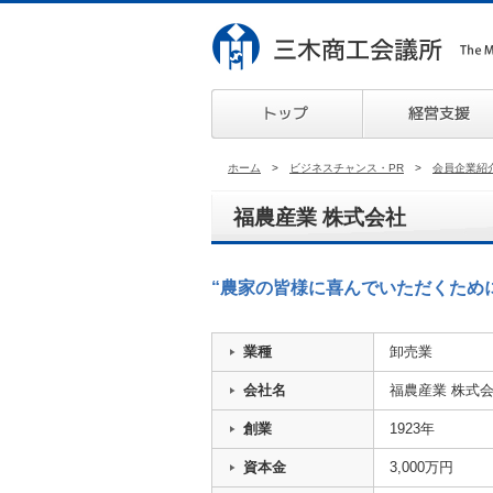
ホーム
>
ビジネスチャンス・PR
>
会員企業紹
福農産業 株式会社
“農家の皆様に喜んでいただくため
業種
卸売業
会社名
福農産業 株式
創業
1923年
資本金
3,000万円