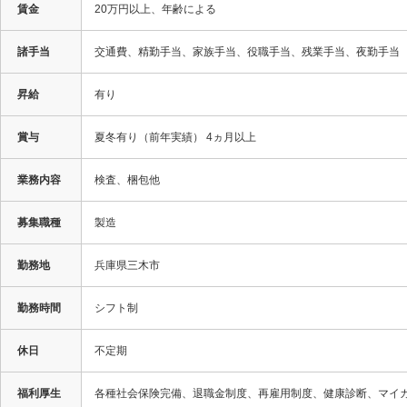
賃金
20万円以上、年齢による
諸手当
交通費、精勤手当、家族手当、役職手当、残業手当、夜勤手当
昇給
有り
賞与
夏冬有り（前年実績） 4ヵ月以上
業務内容
検査、梱包他
募集職種
製造
勤務地
兵庫県三木市
勤務時間
シフト制
休日
不定期
福利厚生
各種社会保険完備、退職金制度、再雇用制度、健康診断、マイ