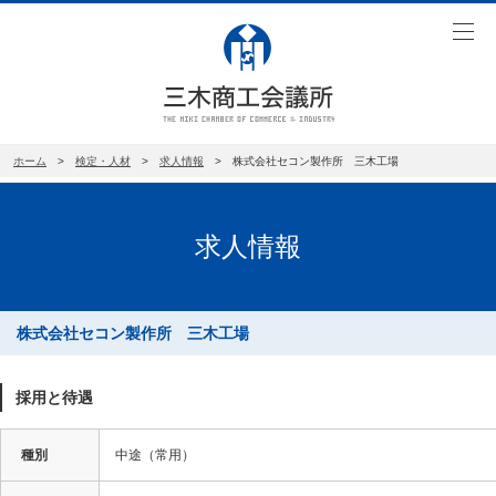
toggl
navig
ホーム
>
検定・人材
>
求人情報
> 株式会社セコン製作所 三木工場
求人情報
株式会社セコン製作所 三木工場
採用と待遇
種別
中途（常用）